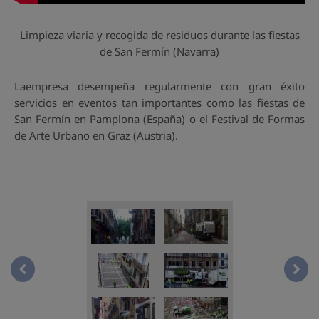
Limpieza viaria y recogida de residuos durante las fiestas
de San Fermín (Navarra)
Laempresa desempeña regularmente con gran éxito
servicios en eventos tan importantes como las fiestas de
San Fermín en Pamplona (España) o el Festival de Formas
de Arte Urbano en Graz (Austria).
Operaciones de limpieza durante las fiestas de San Fer
Oper