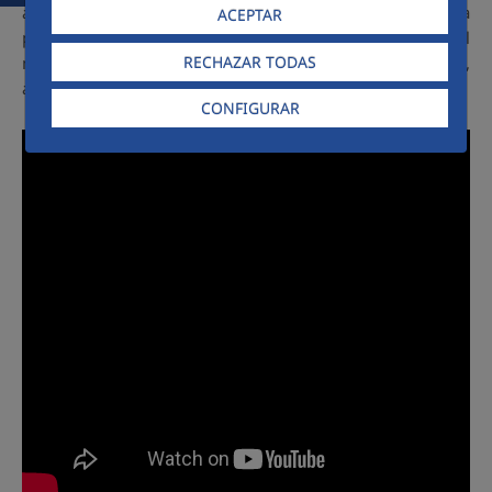
acontecimiento, al suministro de personal y medios para
ACEPTAR
prestar los diferentes servicios durante la celebración del
RECHAZAR TODAS
mismo, tales como mantenimiento, control de accesos,
atención al público, hostelería y vigilancia.
CONFIGURAR