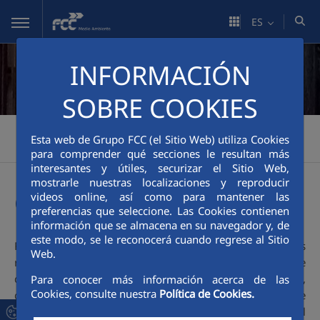
Saltar al contenido principal
ES
INFORMACIÓN
SOBRE COOKIES
FCC Medio Ambiente
Actividades
Facility Management
>
>
>
Esta web de Grupo FCC (el Sitio Web) utiliza Cookies
Gestión de eventos
para comprender qué secciones le resultan más
interesantes y útiles, securizar el Sitio Web,
mostrarle nuestras localizaciones y reproducir
Gestión de eventos
videos online, así como para mantener las
preferencias que seleccione. Las Cookies contienen
información que se almacena en su navegador y, de
este modo, se le reconocerá cuando regrese al Sitio
FCC Medio Ambiente dispone de la experiencia y los
Web.
recursos adecuados para llevar a cabo la gestión de
cualesquiera tipos de evento, ya sean celebraciones,
Para conocer más información acerca de las
Cookies, consulte nuestra
Política de Cookies.
concentraciones, fiestas multitudinarias o festivales, desde
la gestión de residuos y la limpieza previa y posterior al