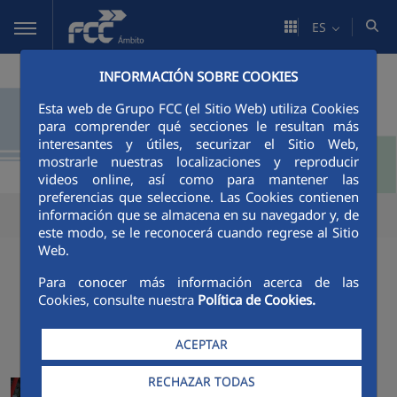
Saltar al contenido principal
ES
INFORMACIÓN SOBRE COOKIES
Esta web de Grupo FCC (el Sitio Web) utiliza Cookies
para comprender qué secciones le resultan más
interesantes y útiles, securizar el Sitio Web,
mostrarle nuestras localizaciones y reproducir
videos online, así como para mantener las
preferencias que seleccione. Las Cookies contienen
información que se almacena en su navegador y, de
este modo, se le reconocerá cuando regrese al Sitio
Web.
Para conocer más información acerca de las
Cookies, consulte nuestra
Política de Cookies.
ACTUALIDAD
ACEPTAR
FCC Ámbito se adjudica el
RECHAZAR TODAS
contrato de gestión integral de