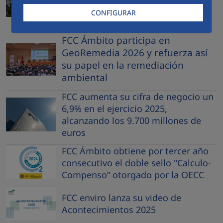
residuos del Aeropuerto Adolfo
CONFIGURAR
Suárez Madrid Barajas
FCC Ámbito participa en
GeoRemedia 2026 y refuerza así
su papel en la remediación
ambiental
FCC aumenta su cifra de negocio un
6,9% en el ejercicio 2025,
alcanzando los 9.700 millones de
euros
FCC Ámbito obtiene por tercer año
consecutivo el doble sello "Calculo-
Compenso” otorgado por la OECC
FCC enviro lanza su video de
Acontecimientos 2025