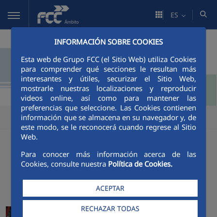
Saltar al contenido principal
ES
INFORMACIÓN SOBRE COOKIES
Esta web de Grupo FCC (el Sitio Web) utiliza Cookies
para comprender qué secciones le resultan más
interesantes y útiles, securizar el Sitio Web,
mostrarle nuestras localizaciones y reproducir
videos online, así como para mantener las
preferencias que seleccione. Las Cookies contienen
información que se almacena en su navegador y, de
este modo, se le reconocerá cuando regrese al Sitio
Web.
Para conocer más información acerca de las
Cookies, consulte nuestra
Política de Cookies.
ACTUALIDAD
ACEPTAR
FCC Ámbito se adjudica el
RECHAZAR TODAS
contrato de gestión integral de