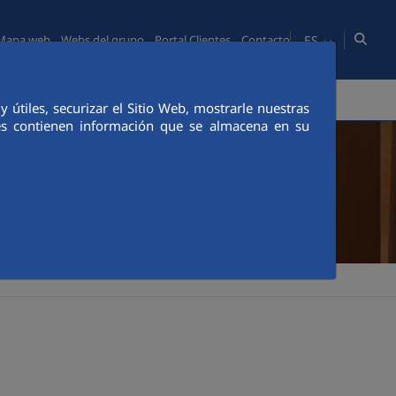
ES
Mapa web
Webs del grupo
Portal Clientes
Contacto
COMUNICACIÓN
PORTAL CLIENTES
CANAL ÉTICO
útiles, securizar el Sitio Web, mostrarle nuestras
ies contienen información que se almacena en su