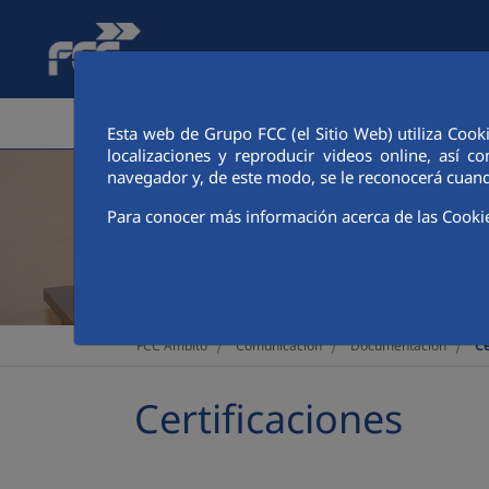
Saltar al contenido principal
ÁREA CORPORATIVA
SERVICIOS
INFORMACIÓN 
Esta web de Grupo FCC (el Sitio Web) utiliza Cook
localizaciones y reproducir videos online, así
navegador y, de este modo, se le reconocerá cuand
Para conocer más información acerca de las Cooki
>
>
>
FCC Ámbito
Comunicación
Documentación
Ce
Certificaciones