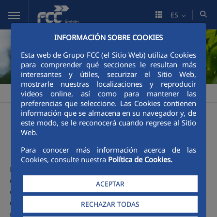
Saltar al contenido principal
ES
INFORMACIÓN SOBRE COOKIES
Esta web de Grupo FCC (el Sitio Web) utiliza Cookies
para comprender qué secciones le resultan más
interesantes y útiles, securizar el Sitio Web,
mostrarle nuestras localizaciones y reproducir
videos online, así como para mantener las
FCC Ámbito
Sostenibilidad
La comunidad
La comunidad
>
>
>
preferencias que seleccione. Las Cookies contienen
información que se almacena en su navegador y, de
La comunidad
este modo, se le reconocerá cuando regrese al Sitio
Web.
Para conocer más información acerca de las
Cookies, consulte nuestra
Política de Cookies.
FCC ámbito, en consonancia con las políticas corporativas
del Grupo FCC, dispone de un marco común de actuación
ACEPTAR
en materia de comportamiento ético para todas las áreas
de la empresa que fortalece nuestra cultura empresarial y
RECHAZAR TODAS
nuestro compromiso con la sociedad.