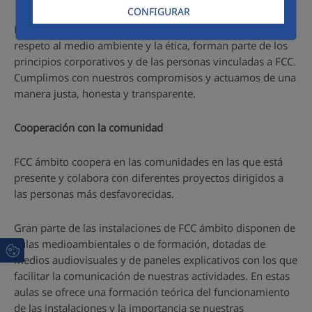
CONFIGURAR
La observancia de los derechos humanos y laborales, el
respeto al medio ambiente y la ética, forman parte de los
principios corporativos y de las personas vinculadas a FCC.
Cumplimos con nuestros compromisos y actuamos de una
manera justa, honesta y transparente.
Cooperación con la comunidad
FCC ámbito coopera en las comunidades en las que está
presente y colabora con diferentes proyectos dirigidos a
las personas más desfavorecidas.
Gran parte de las instalaciones de FCC ámbito disponen de
aulas medioambientales o de formación, dotadas de
medios audiovisuales y de paneles explicativos con los que
facilitar la comunicación de nuestras actividades. En estas
aulas se ofrece una formación teórica del funcionamiento
de las instalaciones y la importancia se nuestras