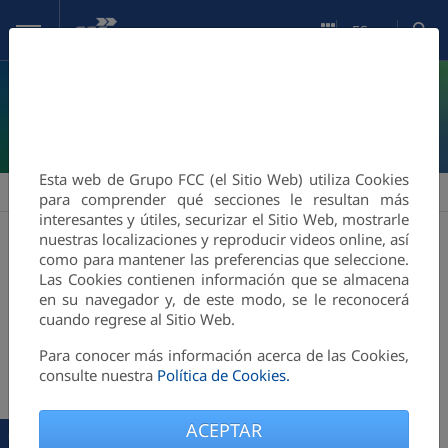
Saltar al contenido principal
ES
INFORMACIÓN
SOBRE COOKIES
Esta web de Grupo FCC (el Sitio Web) utiliza Cookies
FCC Medio Ambiente
Área Corporativa
Quiénes somos
>
>
para comprender qué secciones le resultan más
interesantes y útiles, securizar el Sitio Web, mostrarle
nuestras localizaciones y reproducir videos online, así
como para mantener las preferencias que seleccione.
Las Cookies contienen información que se almacena
FCC Environment
en su navegador y, de este modo, se le reconocerá
FCC
cuando regrese al Sitio Web.
Environment
UK
Para conocer más información acerca de las Cookies,
UK
consulte nuestra
Política de Cookies.
acceso
a
FCC Environment
es una de las
principales
ACEPTAR
la
empresas de gestión integral de residuos y