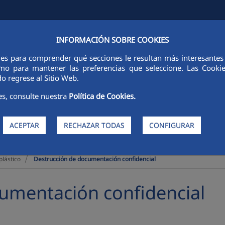
INFORMACIÓN SOBRE COOKIES
FINANCIERA
SOSTENIBILIDAD
PERSONAS
INNOVACIÓN
ies para comprender qué secciones le resultan más interesantes y 
 como para mantener las preferencias que seleccione. Las Cook
o regrese al Sitio Web.
es, consulte nuestra
Política de Cookies.
ACEPTAR
RECHAZAR TODAS
CONFIGURAR
>
plástico
Destrucción de documentación confidencial
umentación confidencial