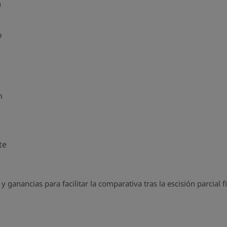
)
o
n
te
y ganancias para facilitar la comparativa tras la escisión parcia