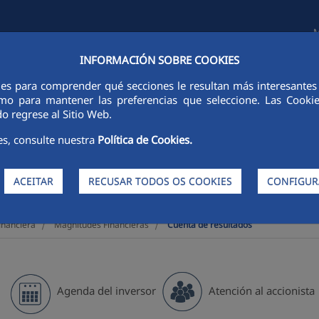
M
INFORMACIÓN SOBRE COOKIES
FINANCIERA
SUSTENTABILIDADE
PESSOAS
INOVAÇÃO
C
ies para comprender qué secciones le resultan más interesantes y 
 como para mantener las preferencias que seleccione. Las Cook
o regrese al Sitio Web.
es, consulte nuestra
Política de Cookies.
ACEITAR
RECUSAR TODOS OS COOKIES
CONFIGUR
>
>
inanciera
Magnitudes Financieras
Cuenta de resultados
Agenda del inversor
Atención al accionista