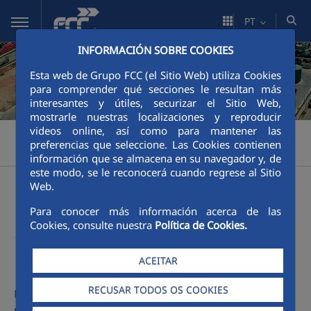
Pular para o Conteúdo principal
PT
INFORMACIÓN SOBRE COOKIES
Esta web de Grupo FCC (el Sitio Web) utiliza Cookies
para comprender qué secciones le resultan más
interesantes y útiles, securizar el Sitio Web,
mostrarle nuestras localizaciones y reproducir
videos online, así como para mantener las
FCC Ámbito
Serviços
Resíduos industriais e comerciais
>
>
>
preferencias que seleccione. Las Cookies contienen
Emergências ambientais
información que se almacena en su navegador y, de
este modo, se le reconocerá cuando regrese al Sitio
Web.
Emergências
Para conocer más información acerca de las
ambientais
Cookies, consulte nuestra
Política de Cookies.
ACEITAR
RECUSAR TODOS OS COOKIES
Na área das intervenções exteriores, efetuamos serviços
relacionados com fugas, derrames e descargas de todo o