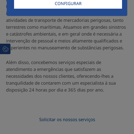
CONFIGURAR
tipo de substâncias perigosas. Intervimos de forma
imediata em caso de acidentes relacionados com as
atividades de transporte de mercadorias perigosas, tanto
terrestres como marítimas. Atuamos em grandes sinistros
e catástrofes ambientais, e em geral onde é necessária a
intervenção de pessoal e meios altamente qualificados e
experientes no manuseamento de substâncias perigosas.
Além disso, concebemos serviços especiais de
atendimento a emergências que satisfazem as
necessidades dos nossos clientes, oferecendo-lhes a
tranquilidade de contarem com um especialista à sua
disposição 24 horas por dia e 365 dias por ano.
Solicitar os nossos serviços