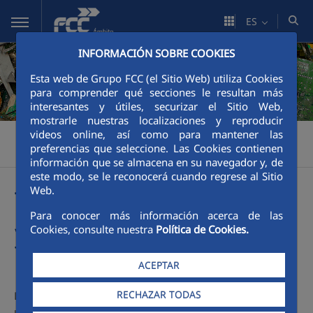
Saltar al contenido principal
ES
INFORMACIÓN SOBRE COOKIES
Esta web de Grupo FCC (el Sitio Web) utiliza Cookies
para comprender qué secciones le resultan más
interesantes y útiles, securizar el Sitio Web,
mostrarle nuestras localizaciones y reproducir
videos online, así como para mantener las
FCC Ámbito
Servicios
Reciclaje de aparatos electrónicos
>
>
>
preferencias que seleccione. Las Cookies contienen
Tratamiento específico y descontaminación
información que se almacena en su navegador y, de
este modo, se le reconocerá cuando regrese al Sitio
Web.
Tratamiento específico
Para conocer más información acerca de las
y descontaminación
Cookies, consulte nuestra
Política de Cookies.
ACEPTAR
RECHAZAR TODAS
Los RAEE que no puedan ser reutilizados son sometidos a
un tratamiento específico de manera previa a cualquier