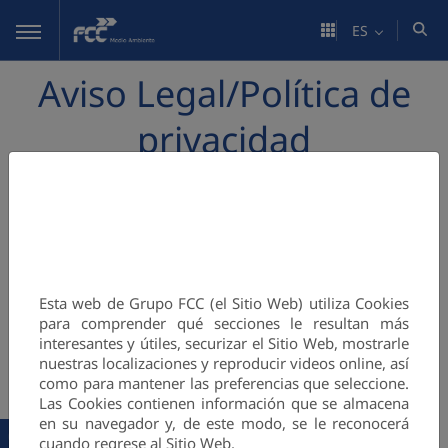
Saltar al contenido principal
ES
Aviso Legal/Política de
privacidad
1. Titularidad del portal web
INFORMACIÓN
FCC Medio Ambiente (en adelante, la Entidad),
SOBRE COOKIES
perteneciente al Grupo FCC (
www.fcc.es
), es el
titular de este portal web (en adelante, el Portal).
Esta web de Grupo FCC (el Sitio Web) utiliza Cookies
Su domicilio social se encuentra situado en la calle
para comprender qué secciones le resultan más
Federico Salmón, 13, 28016 Madrid y su CIF es
interesantes y útiles, securizar el Sitio Web, mostrarle
nuestras localizaciones y reproducir videos online, así
A28541639. El contacto electrónico con la Entidad
como para mantener las preferencias que seleccione.
puede realizarse a través de la página de contacto.
Las Cookies contienen información que se almacena
en su navegador y, de este modo, se le reconocerá
La Entidad se encuentra inscrita en el Registro
cuando regrese al Sitio Web.