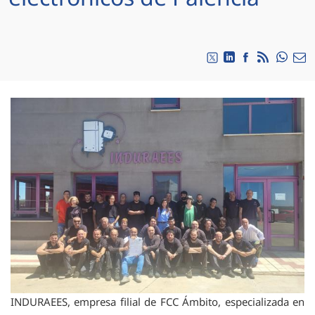
Compa
Compartir en Twitte
Compartir en Li
Compartir en
RSS
Com
INDURAEES, empresa filial de FCC Ámbito, especializada en