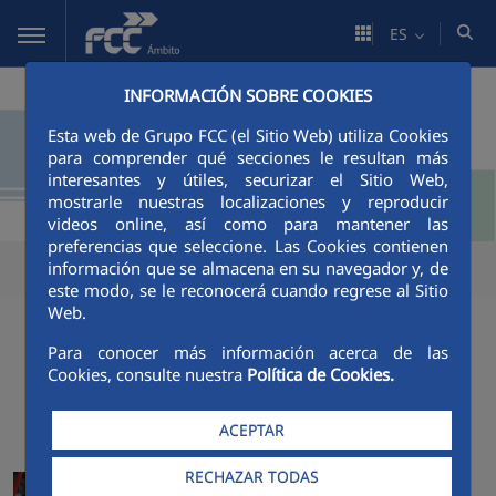
Saltar al contenido principal
ES
INFORMACIÓN SOBRE COOKIES
Esta web de Grupo FCC (el Sitio Web) utiliza Cookies
para comprender qué secciones le resultan más
interesantes y útiles, securizar el Sitio Web,
mostrarle nuestras localizaciones y reproducir
videos online, así como para mantener las
preferencias que seleccione. Las Cookies contienen
información que se almacena en su navegador y, de
este modo, se le reconocerá cuando regrese al Sitio
Web.
Para conocer más información acerca de las
Cookies, consulte nuestra
Política de Cookies.
ACTUALIDAD
ACEPTAR
FCC Ámbito se adjudica el
RECHAZAR TODAS
contrato de gestión integral de