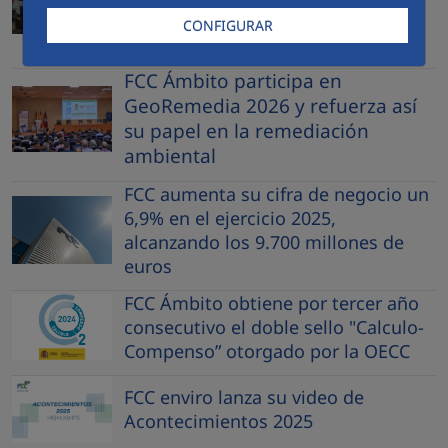
residuos del Aeropuerto Adolfo
CONFIGURAR
Suárez Madrid Barajas
FCC Ámbito participa en
GeoRemedia 2026 y refuerza así
su papel en la remediación
ambiental
FCC aumenta su cifra de negocio un
6,9% en el ejercicio 2025,
alcanzando los 9.700 millones de
euros
FCC Ámbito obtiene por tercer año
consecutivo el doble sello "Calculo-
Compenso” otorgado por la OECC
FCC enviro lanza su video de
Acontecimientos 2025