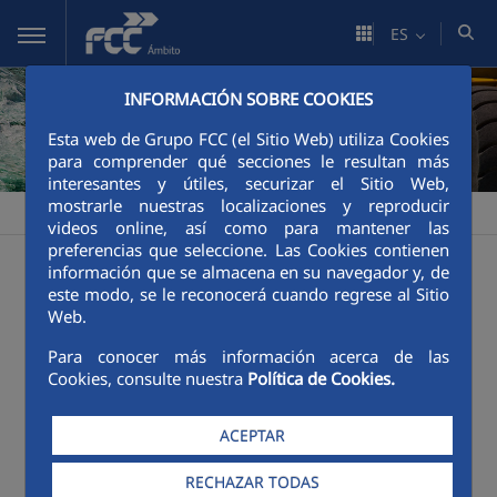
Saltar al contenido principal
ES
INFORMACIÓN SOBRE COOKIES
Esta web de Grupo FCC (el Sitio Web) utiliza Cookies
para comprender qué secciones le resultan más
interesantes y útiles, securizar el Sitio Web,
mostrarle nuestras localizaciones y reproducir
FCC Ámbito
Innovación
Innovación
Proyectos I+D+i
>
>
>
videos online, así como para mantener las
preferencias que seleccione. Las Cookies contienen
Proyectos I+D+i
información que se almacena en su navegador y, de
este modo, se le reconocerá cuando regrese al Sitio
Web.
RECOBATs
Para conocer más información acerca de las
Cookies, consulte nuestra
Política de Cookies.
ACEPTAR
RECHAZAR TODAS