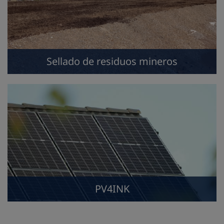
Sellado de residuos mineros
PV4INK
PV4INK
COMPLAST