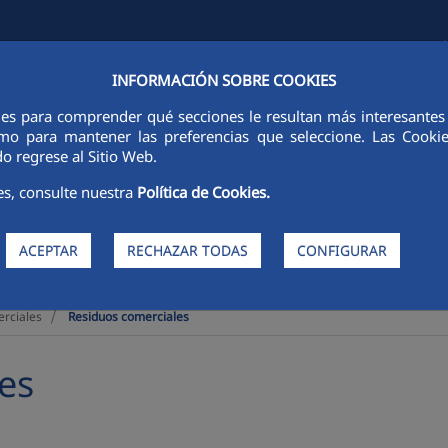
INFORMACIÓN SOBRE COOKIES
FINANCIERA
SOSTENIBILIDAD
PERSONAS
INNOVACIÓN
ies para comprender qué secciones le resultan más interesantes y 
 como para mantener las preferencias que seleccione. Las Cook
o regrese al Sitio Web.
es, consulte nuestra
Política de Cookies.
ACEPTAR
RECHAZAR TODAS
CONFIGURAR
>
erciales
Residuos comerciales
es