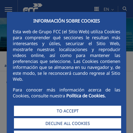
Skip to Main Content
EN
INFORMACIÓN SOBRE COOKIES
Esta web de Grupo FCC (el Sitio Web) utiliza Cookies
para comprender qué secciones le resultan más
interesantes y útiles, securizar el Sitio Web,
mostrarle nuestras localizaciones y reproducir
videos online, así como para mantener las
FCC Ámbito
Corporate Area
Organisation
Where we
>
>
>
preferencias que seleccione. Las Cookies contienen
are?
información que se almacena en su navegador y, de
este modo, se le reconocerá cuando regrese al Sitio
Web.
Where we are?
Para conocer más información acerca de las
Cookies, consulte nuestra
Política de Cookies.
TO ACCEPT
DECLINE ALL COOKIES