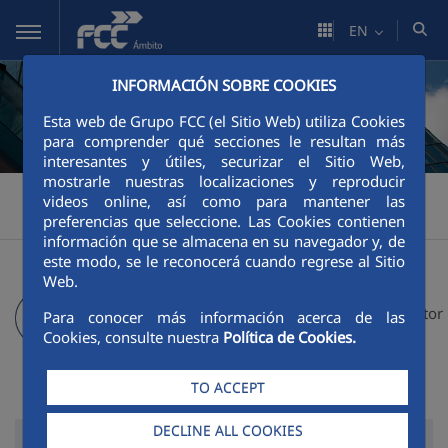
Skip to Main Content
EN
INFORMACIÓN SOBRE COOKIES
Esta web de Grupo FCC (el Sitio Web) utiliza Cookies
para comprender qué secciones le resultan más
interesantes y útiles, securizar el Sitio Web,
mostrarle nuestras localizaciones y reproducir
FCC Ámbito
Financial information
Financial information
>
>
>
videos online, así como para mantener las
preferencias que seleccione. Las Cookies contienen
Main figures
Principales Magnitudes
>
información que se almacena en su navegador y, de
este modo, se le reconocerá cuando regrese al Sitio
Web.
Investor Agenda
Shareholder and Investor
Para conocer más información acerca de las
Cookies, consulte nuestra
Política de Cookies.
Relations
TO ACCEPT
DECLINE ALL COOKIES