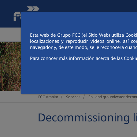
Skip to Main Content
CORPORATE AREA
SERVICES
FINANCIA
Esta web de Grupo FCC (el Sitio Web) utiliza Cook
localizaciones y reproducir videos online, así
navegador y, de este modo, se le reconocerá cuand
Para conocer más información acerca de las Cooki
>
>
FCC Ámbito
Services
Soil and groundwater decon
Decommissioning lia