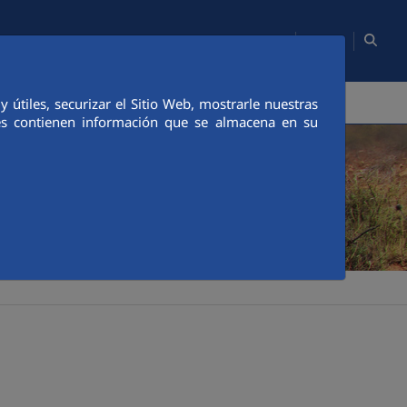
EN
e map
Corporate websites
Customer Portal
Contact
MEDIA
CUSTOMER PORTAL
CANAL ÉTICO
útiles, securizar el Sitio Web, mostrarle nuestras
ies contienen información que se almacena en su