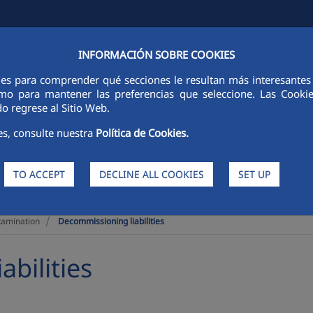
Sit
INFORMACIÓN SOBRE COOKIES
L INFORMATION
SUSTAINABILITY
PEOPLE
INNOVATION
ies para comprender qué secciones le resultan más interesantes y 
 como para mantener las preferencias que seleccione. Las Cook
o regrese al Sitio Web.
es, consulte nuestra
Política de Cookies.
TO ACCEPT
DECLINE ALL COOKIES
SET UP
>
tamination
Decommissioning liabilities
bilities